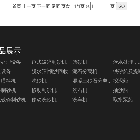
首页 上一页 下一页 尾页 页次：1/1页 转
页
品展示
圾处理设备
锤式破碎制砂机
筛砂机
污水处理，
金设备
脱水筛|细沙回收机系列
泥石分离机
铁砂船及提
板喂料机
洗砂机
混凝土砂石分离机系列
挖泥船
磨制砂机
移动制砂机
洗石机
抽沙船
辊破碎制砂机
移动洗砂机
洗车机
取水泵船