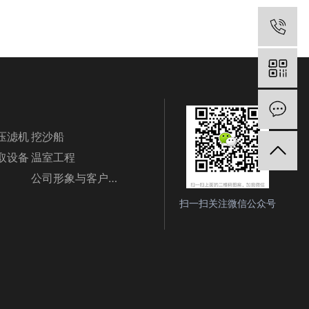
电
在
压滤机
挖沙船
取设备
温室工程
公司形象与客户随影
扫一扫关注微信公众号