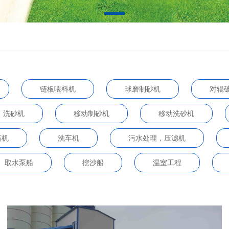
链板喂料机
球磨制砂机
对辊
洗砂机
移动制砂机
移动洗砂机
石机
洗车机
污水处理，压滤机
取水泵船
挖沙船
温室工程