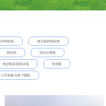
破碎制砂机
锤式破碎制砂机
筛砂机
泥石分离机
铁砂船及提取设备
挖泥船
公司形象与客户随影